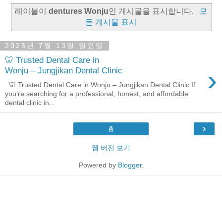
레이블이
dentures Wonju
인 게시물을 표시합니다.
모
든 게시물 표시
2025년 7월 13일 일요일
🦷 Trusted Dental Care in
›
Wonju – Jungjikan Dental Clinic
🦷 Trusted Dental Care in Wonju – Jungjikan Dental Clinic If
you’re searching for a professional, honest, and affordable
dental clinic in...
›
홈
웹 버전 보기
Powered by
Blogger
.