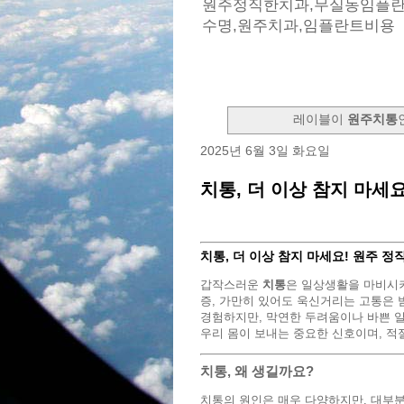
원주정직한치과,무실동임플란
수명,원주치과,임플란트비용
레이블이
원주치통
2025년 6월 3일 화요일
치통, 더 이상 참지 마세
치통, 더 이상 참지 마세요! 원주 
갑작스러운
치통
은 일상생활을 마비시
증, 가만히 있어도 욱신거리는 고통은 
경험하지만, 막연한 두려움이나 바쁜 일
우리 몸이 보내는 중요한 신호이며, 적
치통, 왜 생길까요?
치통의 원인은 매우 다양하지만, 대부분