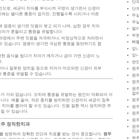
단
인으로, 세균이 치아를 부식시켜 구멍이 생기면서 신경이
단
기에는 별다른 통증이 없지만, 진행될수록 시리거나 아픈
무
무
 염증이 생기면 잇몸이 붓고 피가 나며, 심한 경우 치아
벌
치아가 흔들리고 통증을 유발합니다.
부
과정에서 주변 잇몸을 자극하거나, 비정상적으로 자라면서
삐
수 있습니다. 염증이 생기면 극심한 통증을 동반하기도 합
앞
앞
한 음식을 씹다가 치아가 깨지거나 금이 가면 신경이 노
.
완
이나 잘못된 양치질 등으로 치아가 마모되면 신경이 외부
원주
 통증을 유발할 수 있습니다.
원
원
원
잘하
가 거의 없습니다. 오히려 통증을 유발하는 원인이 악화되어 더
원주
니다. 예를 들어, 작은 충치를 방치하면 신경까지 세균이 침투
 치아를 뽑아야 할 수도 있습니다. 잇몸 질환 역시 방치하면 주
원
질 수 있습니다.
원주
원주
 원주 정직한치과
원주
치
를 방문하여 정확한 진단과 치료를 받는 것이 중요합니다.
원주
원주