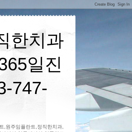
정직한치과
365일진
-747-
란트,원주임플란트,정직한치과,