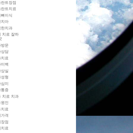
플란트장점
플란트치료
몸뼈이식
연치아
직한치과
 치료 잘하
곳
과방문
과상담
과치료
아미백
아상실
아성형
아심미
아통증
 치료 치과
통원인
통치료
니가격
니장점
니치료