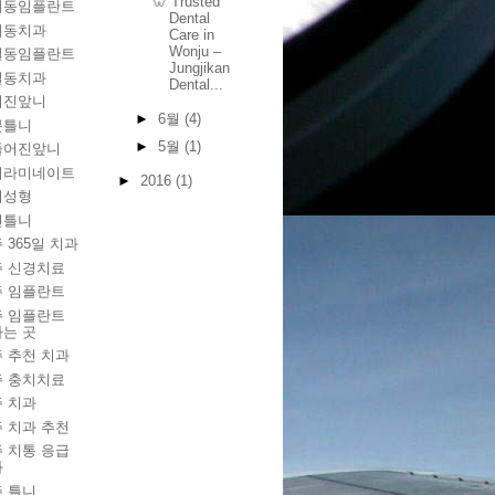
🦷 Trusted
계동임플란트
Dental
계동치과
Care in
Wonju –
실동임플란트
Jungjikan
실동치과
Dental...
어진앞니
►
6월
(4)
분틀니
►
5월
(1)
뚤어진앞니
니라미네이트
►
2016
(1)
니성형
전틀니
 365일 치과
주 신경치료
주 임플란트
주 임플란트
는 곳
 추천 치과
주 충치치료
 치과
 치과 추천
 치통 응급
과
 틀니