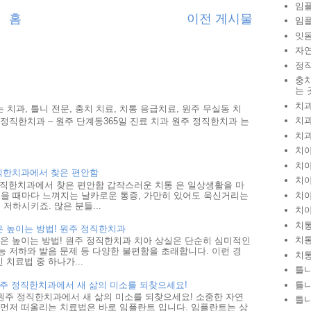
임
홈
이전 게시물
임
잇
자
정
충치
는 
치
 치과, 틀니 전문, 충치 치료, 치통 응급치료, 원주 무실동 치
치
과 정직한치과 – 원주 단계동365일 진료 치과 원주 정직한치과 는
치
치
치
정직한치과에서 찾은 편안함
치
 정직한치과에서 찾은 편안함 갑작스러운 치통 은 일상생활을 마
을 때마다 느껴지는 날카로운 통증, 가만히 있어도 욱신거리는
치
저하시키죠. 많은 분들...
치
치통
은 높이는 방법! 원주 정직한치과
치
은 높이는 방법! 원주 정직한치과 치아 상실은 단순히 심미적인
능 저하와 발음 문제 등 다양한 불편함을 초래합니다. 이런 경
치
 치료법 중 하나가...
틀
원주 정직한치과에서 새 삶의 미소를 되찾으세요!
틀
원주 정직한치과에서 새 삶의 미소를 되찾으세요! 소중한 자연
틀
장 먼저 떠올리는 치료법은 바로 임플란트 입니다. 임플란트는 상