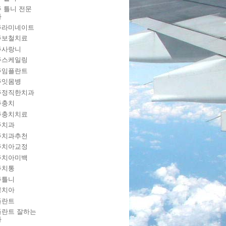
 틀니 전문
과
주라미네이트
주보철치료
주사랑니
주스케일링
주임플란트
주잇몸병
주정직한치과
주충치
주충치치료
주치과
주치과추천
주치아교정
주치아미백
주치통
주틀니
공치아
플란트
플란트 잘하는
과