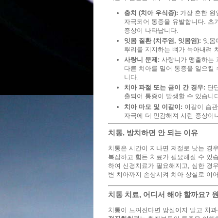
충치 (치아 우식증):
가장 흔한 원
자극되어 통증을 유발합니다. 초
증상이 나타납니다.
잇몸 질환 (치주염, 잇몸염):
잇몸에
뿌리를 지지하는 뼈가 녹아내려 
사랑니 문제:
사랑니가 맹출하는 
다른 치아를 밀어 통증을 일으킬 
니다.
치아 파절 또는 금이 간 경우:
단단
출되어 통증이 발생할 수 있습니다
치아 마모 및 이갈이:
이갈이 습관
자극에 더 민감해져 시린 증상이나
치통, 방치하면 안 되는 이유
치통은 시간이 지나면 저절로 낫는 경우
복잡하고 힘든 치료가 필요해질 수 있습
하여 신경치료가 필요해지고, 심한 경우
변 치아까지 손상시켜 치아 상실로 이어
치통 치료, 어디서 해야 할까요?
치통이 느껴진다면 망설이지 말고 치과