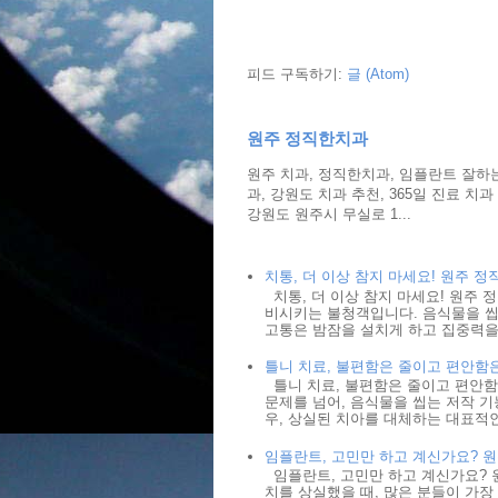
피드 구독하기:
글 (Atom)
원주 정직한치과
원주 치과, 정직한치과, 임플란트 잘하는
과, 강원도 치과 추천, 365일 진료 치
강원도 원주시 무실로 1...
치통, 더 이상 참지 마세요! 원주 
치통, 더 이상 참지 마세요! 원주
비시키는 불청객입니다. 음식물을 씹
고통은 밤잠을 설치게 하고 집중력을 
틀니 치료, 불편함은 줄이고 편안함
틀니 치료, 불편함은 줄이고 편안함
문제를 넘어, 음식물을 씹는 저작 기
우, 상실된 치아를 대체하는 대표적인
임플란트, 고민만 하고 계신가요? 
임플란트, 고민만 하고 계신가요? 
치를 상실했을 때, 많은 분들이 가