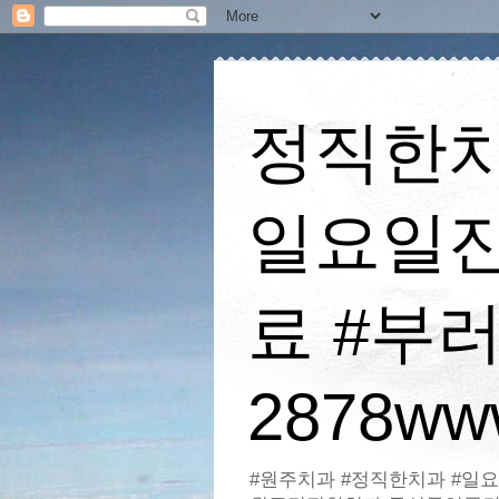
정직한치
일요일진
료 #부러
2878www
#원주치과 #정직한치과 #일요