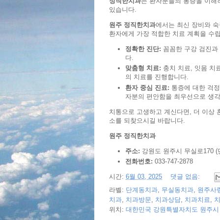
정직한치과
는 환자분들의 통증을 이해
있습니다.
원주 정직한치과
에서는 최신 장비와 숙
환자에게 가장 적합한 치료 계획을 수
정확한 진단:
꼼꼼한 구강 검진과 
다.
맞춤형 치료:
충치 치료, 잇몸 치료
의 치료를 진행합니다.
환자 중심 진료:
통증에 대한 걱정
자분의 편안함을 최우선으로 생각
치통으로 고생하고 계신다면, 더 이상 
소를 되찾으시길 바랍니다.
원주 정직한치과
주소:
강원도 원주시 무실로170 (단
전화번호:
033-747-2878
시간:
6월 03, 2025
댓글 없음:
라벨:
단계동치과
,
무실동치과
,
원주사
치과
,
치과방문
,
치과상담
,
치과치료
,
위치:
대한민국 강원특별자치도 원주시 