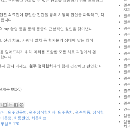
하고, 편안하고 신뢰할 수 있는 진료를 제공하기 위해 노력하고
원주
치
련된 의료진이 정밀한 진단을 통해 치통의 원인을 파악하고, 각
원
립합니다.
원
원
X-ray 촬영 등을 통해 통증의 근본적인 원인을 찾아냅니
원
, 신경 치료, 사랑니 발치 등 환자분의 상태에 맞는 최적
원
원
을 덜어드리기 위해 마취를 포함한 모든 치료 과정에서 환
원
합니다.
원
원
혼자 참지 마세요.
원주 정직한치과
와 함께 건강하고 편안한 미
원
원
원
계동 802-5)
원
원
원
인
랑니
,
원주잇몸병
,
원주정직한치과
,
원주충치
,
원주치통
,
정직한
임
치아통증
,
치통원인
,
치통치료
임
무실로 170
치