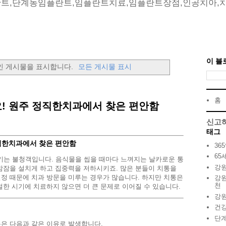
트,단계동임플란트,임플란트치료,임플란트장점,인공치아,
이 블
인 게시물을 표시합니다.
모든 게시물 표시
홈
요! 원주 정직한치과에서 찾은 편안함
신고
태그
정직한치과에서 찾은 편안함
36
65
키는 불청객입니다. 음식물을 씹을 때마다 느껴지는 날카로운 통
강
밤잠을 설치게 하고 집중력을 저하시키죠. 많은 분들이 치통을
정 때문에 치과 방문을 미루는 경우가 많습니다. 하지만 치통은
강원
천
절한 시기에 치료하지 않으면 더 큰 문제로 이어질 수 있습니다.
강
건
단
은 다음과 같은 이유로 발생합니다.