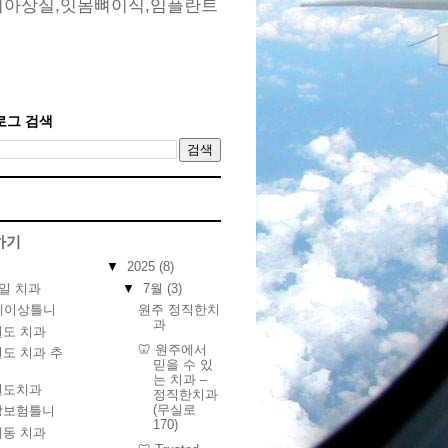
치아상실,잇몸뼈이식,임플란트
로그 검색
하기
▼
2025
(8)
▼
7월
(3)
5일 치과
원주 정직한치
세이상틀니
과
원도 치과
🦷 원주에서
도 치과 추
믿을 수 있
는 치과 –
원도치과
정직한치과
(무실로
강보험틀니
170)
계동 치과